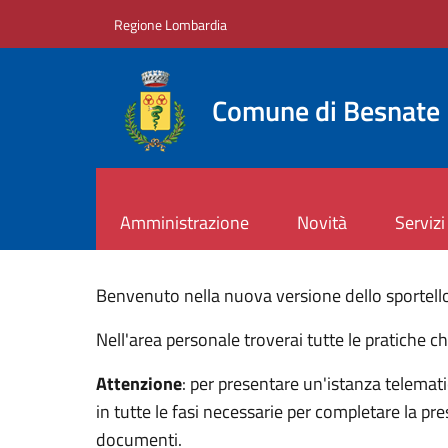
Salta al contenuto principale
Skip to footer content
Regione Lombardia
Comune di Besnate
Amministrazione
Novità
Servizi
Benvenuto nella nuova versione dello sportello 
Nell'area personale troverai tutte le pratiche c
Attenzione
: per presentare un'istanza telemati
in tutte le fasi necessarie per completare la p
documenti.