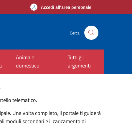
Accedi all'area personale
Cerca
Animale
Tutti gli
a
domestico
argomenti
.
rtello telematico.
ale. Una volta compilato, il portale ti guiderà
ali moduli secondari e il caricamento di