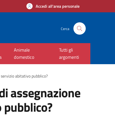
Accedi all'area personale
Cerca
Animale
Tutti gli
a
domestico
argomenti
 servizio abitativo pubblico?
 di assegnazione
o pubblico?