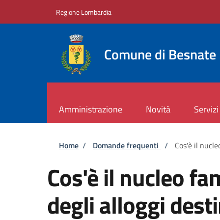
Salta al contenuto principale
Skip to footer content
Regione Lombardia
Comune di Besnate
Amministrazione
Novità
Servizi
Briciole di pane
Home
/
Domande frequenti
/
Cos'è il nucle
Cos'è il nucleo f
degli alloggi dest