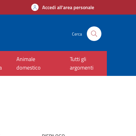
Accedi all'area personale
Cerca
Animale
Tutti gli
a
domestico
argomenti