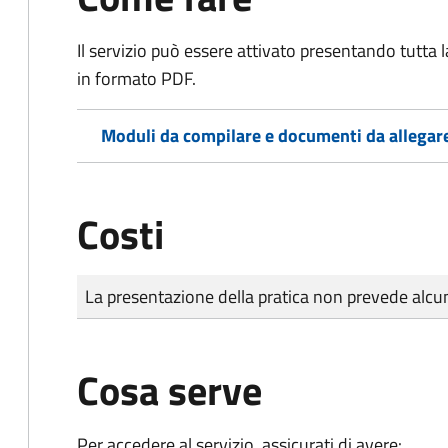
Il servizio può essere attivato presentando tutta
in formato PDF.
Moduli da compilare e documenti da allegar
Costi
Tipo di pagamento
Importo
La presentazione della pratica non prevede al
Cosa serve
Per accedere al servizio, assicurati di avere: