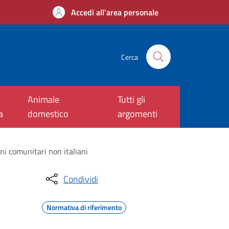
Accedi all'area personale
Cerca
Animale
Tutti gli
a
domestico
argomenti
ni comunitari non italiani
Condividi
Normativa di riferimento