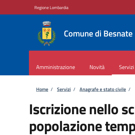
Salta al contenuto principale
Skip to footer content
Regione Lombardia
Comune di Besnate
Amministrazione
Novità
Servizi
Briciole di pane
Home
/
Servizi
/
Anagrafe e stato civile
/
Iscrizione nello s
popolazione tempo