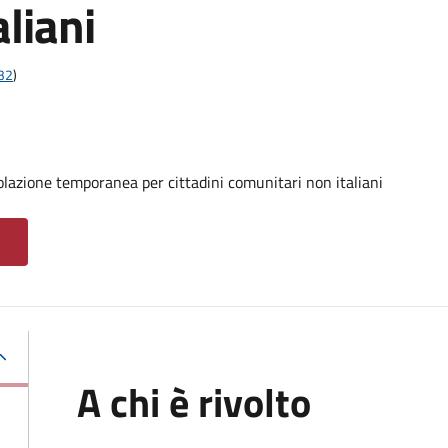
liani
t32
)
olazione temporanea per cittadini comunitari non italiani
A chi è rivolto