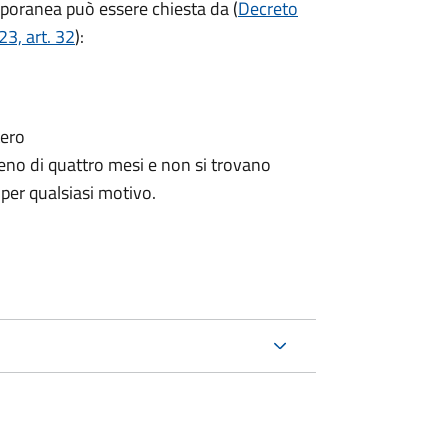
mporanea può essere chiesta da (
Decreto
3, art. 32
):
tero
no di quattro mesi e non si trovano
 per qualsiasi motivo.