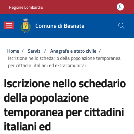
Salta al contenuto principale
Skip to footer content
Regione Lombardia
Comune di Besnate
Briciole di pane
Home
/
Servizi
/
Anagrafe e stato civile
/
Iscrizione nello schedario della popolazione temporanea
per cittadini italiani ed extracomunitari
Iscrizione nello schedario
della popolazione
temporanea per cittadini
italiani ed